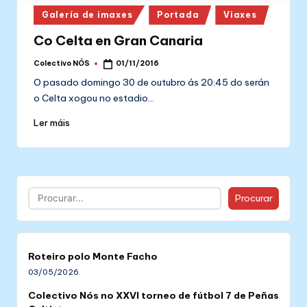
Posted
Galería de imaxes
Portada
Viaxes
in
Co Celta en Gran Canaria
Colectivo NÓS
01/11/2016
Posted
by
O pasado domingo 30 de outubro ás 20:45 do serán
o Celta xogou no estadio…
Ler máis
Buscar
Procurar
Roteiro polo Monte Facho
03/05/2026
Colectivo Nós no XXVI torneo de fútbol 7 de Peñas