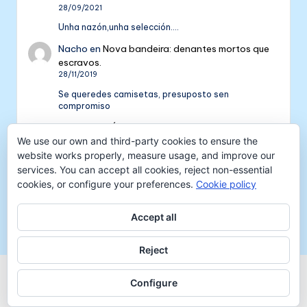
28/09/2021
Unha nazón,unha selección....
Nacho
en
Nova bandeira: denantes mortos que
escravos.
28/11/2019
Se queredes camisetas, presuposto sen
compromiso
Colectivo NÓS: 5 anos de galeguismo e celtismo
| Colectivo Nós
en
V Aniversario do Colectivo
We use our own and third-party cookies to ensure the
NÓS
website works properly, measure usage, and improve our
16/09/2018
services. You can accept all cookies, reject non-essential
cookies, or configure your preferences.
Cookie policy
[…] mil tempadas máis. E por iso convidámosvos a
pasar unha xornada de celtismo e patria o vindeiro
venres 30…
Accept all
Reject
Copyright 2026 —
Colectivo NÓS
-
Aviso legal
-
Configure
Protección de datos