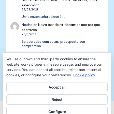
selección”
28/09/2021
Unha nazón,unha selección....
Nacho
en
Nova bandeira: denantes mortos que
escravos.
28/11/2019
Se queredes camisetas, presuposto sen
compromiso
Colectivo NÓS: 5 anos de galeguismo e celtismo
| Colectivo Nós
en
V Aniversario do Colectivo
We use our own and third-party cookies to ensure the
NÓS
website works properly, measure usage, and improve our
16/09/2018
services. You can accept all cookies, reject non-essential
cookies, or configure your preferences.
Cookie policy
[…] mil tempadas máis. E por iso convidámosvos a
pasar unha xornada de celtismo e patria o vindeiro
venres 30…
Accept all
Reject
Copyright 2026 —
Colectivo NÓS
-
Aviso legal
-
Configure