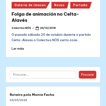
Posted
Galería de imaxes
Novas
Portada
in
Folga de animación no Celta-
Alavés
Colectivo NÓS
23/10/2018
Posted
by
O pasado sábado 20 de outubro durante o partido
Celta-Alaves o Colectivo NÓS xunto coas…
Ler máis
Buscar
Procurar
Roteiro polo Monte Facho
03/05/2026