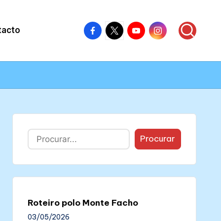
Facebook
X
Youtube
Instagram
tacto
–
–
–
–
Colectivo
Colectivo
Colectivo
Colectivo
Nós
Nós
Nós
Nós
Buscar
Procurar
Roteiro polo Monte Facho
03/05/2026