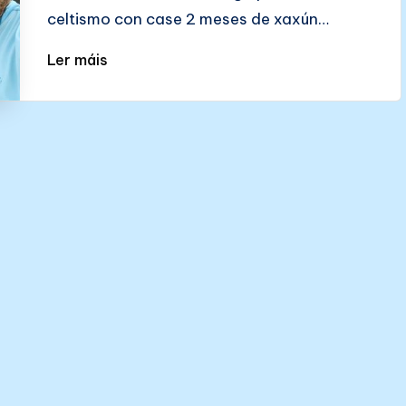
celtismo con case 2 meses de xaxún…
Ler máis