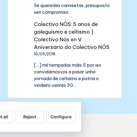
Se queredes camisetas, presuposto
sen compromiso
Colectivo NÓS: 5 anos de
galeguismo e celtismo |
Colectivo Nós
en
V
Aniversario do Colectivo NÓS
16/09/2018
[…] mil tempadas máis. E por iso
convidámosvos a pasar unha
xornada de celtismo e patria o
vindeiro venres 30…
t all
Reject
Configure
de datos