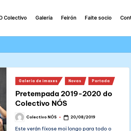
O Colectivo
Galería
Feirón
Faite socio
Con
Posted
Galería de imaxes
Novas
Portada
in
Pretempada 2019-2020 do
Colectivo NÓS
20/08/2019
Colectivo NÓS
Posted
by
Este verán fíxose moi longo para todo o