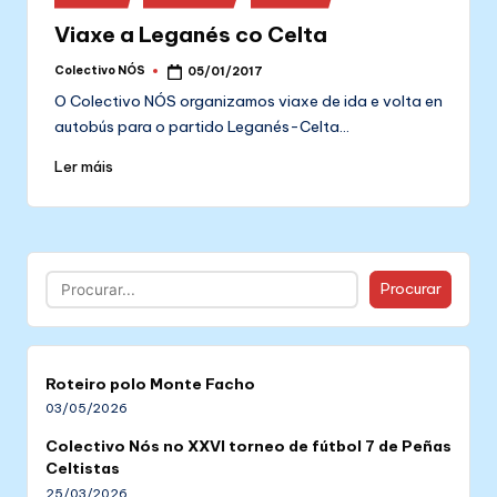
in
Viaxe a Leganés co Celta
Colectivo NÓS
05/01/2017
Posted
by
O Colectivo NÓS organizamos viaxe de ida e volta en
autobús para o partido Leganés-Celta…
Ler máis
Buscar
Procurar
Roteiro polo Monte Facho
03/05/2026
Colectivo Nós no XXVI torneo de fútbol 7 de Peñas
Celtistas
25/03/2026