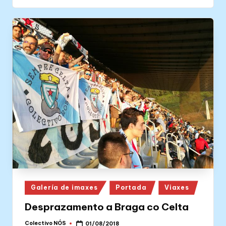
Posted
Galería de imaxes
Portada
Viaxes
in
Desprazamento a Braga co Celta
Colectivo NÓS
01/08/2018
Posted