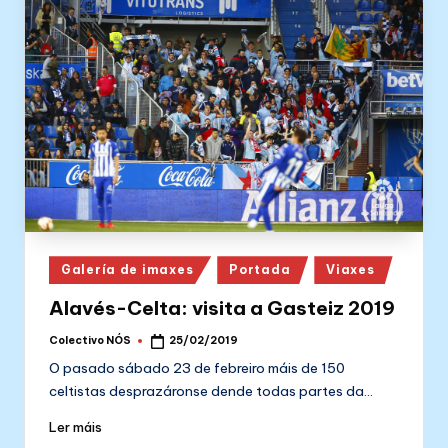
Posted
Galería de imaxes
Portada
Viaxes
in
Alavés-Celta: visita a Gasteiz 2019
Colectivo NÓS
25/02/2019
Posted
by
O pasado sábado 23 de febreiro máis de 150
celtistas desprazáronse dende todas partes da…
Ler máis