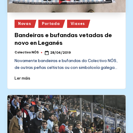
Posted
Novas
Portada
Viaxes
in
Bandeiras e bufandas vetadas de
novo en Leganés
Colectivo NÓS
28/04/2019
Posted
by
Novamente bandeiras e bufandas do Colectivo NÓS,
de outras peñas celtistas ou con simboloxía galega…
Ler máis