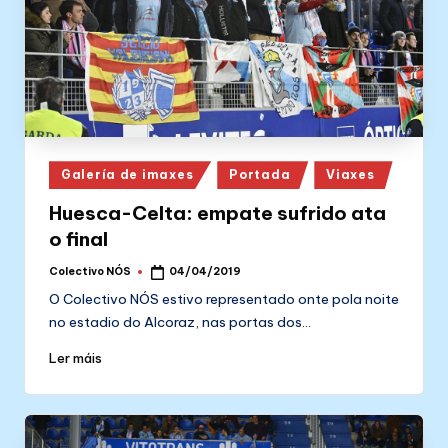
Posted
Galería de imaxes
Portada
Viaxes
in
Huesca-Celta: empate sufrido ata
o final
Colectivo NÓS
04/04/2019
Posted
by
O Colectivo NÓS estivo representado onte pola noite
no estadio do Alcoraz, nas portas dos…
Ler máis