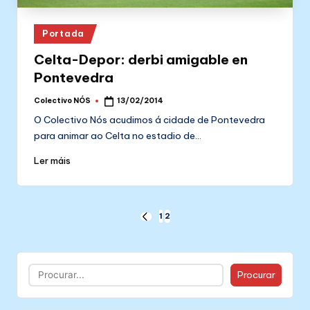
Posted
Portada
in
Celta-Depor: derbi amigable en
Pontevedra
Colectivo NÓS
13/02/2014
Posted
by
O Colectivo Nós acudimos á cidade de Pontevedra
para animar ao Celta no estadio de…
Ler máis
Paxinación
1
2
PREVIOUS
PAGE
de
entradas
Buscar
Procurar