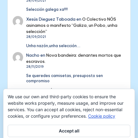
28/09/2021
Selección galega xa!!!!
Xesús Dieguez Taboada
en
O Colectivo NÓS
asinamos o manifesto “Galiza, un Pobo, unha
selección”
28/09/2021
Unha nazón,unha selección....
Nacho
en
Nova bandeira: denantes mortos que
escravos.
28/11/2019
Se queredes camisetas, presuposto sen
compromiso
Colectivo NÓS: 5 anos de galeguismo e celtismo
| Colectivo Nós
en
V Aniversario do Colectivo
We use our own and third-party cookies to ensure the
NÓS
website works properly, measure usage, and improve our
16/09/2018
services. You can accept all cookies, reject non-essential
cookies, or configure your preferences.
Cookie policy
[…] mil tempadas máis. E por iso convidámosvos a
pasar unha xornada de celtismo e patria o vindeiro
venres 30…
Accept all