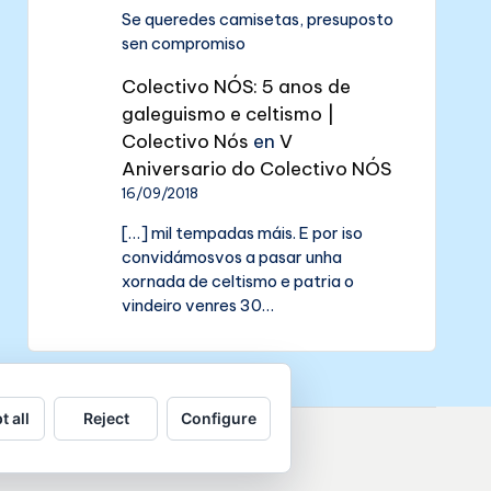
Se queredes camisetas, presuposto
sen compromiso
Colectivo NÓS: 5 anos de
galeguismo e celtismo |
Colectivo Nós
en
V
Aniversario do Colectivo NÓS
16/09/2018
[…] mil tempadas máis. E por iso
convidámosvos a pasar unha
xornada de celtismo e patria o
vindeiro venres 30…
t all
Reject
Configure
de datos