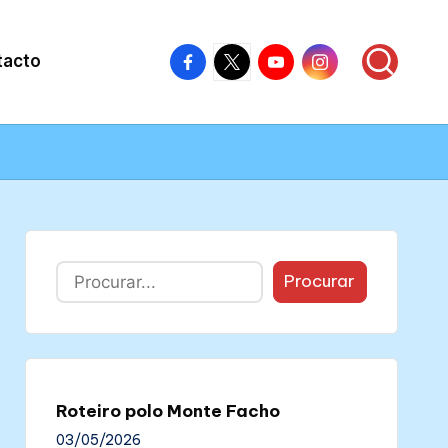
Facebook
X
Youtube
Instagram
tacto
–
–
–
–
Colectivo
Colectivo
Colectivo
Colectivo
Nós
Nós
Nós
Nós
Buscar
Procurar
Roteiro polo Monte Facho
03/05/2026