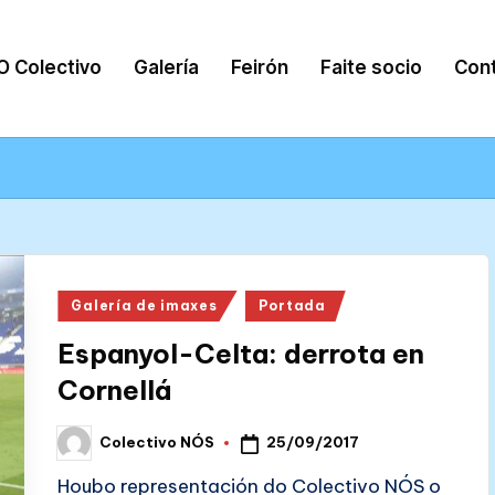
O Colectivo
Galería
Feirón
Faite socio
Con
Posted
Galería de imaxes
Portada
in
Espanyol-Celta: derrota en
Cornellá
25/09/2017
Colectivo NÓS
Posted
by
Houbo representación do Colectivo NÓS o