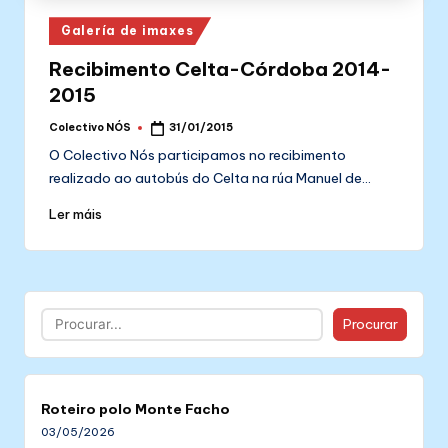
Posted
Galería de imaxes
in
Recibimento Celta-Córdoba 2014-
2015
Colectivo NÓS
31/01/2015
Posted
by
O Colectivo Nós participamos no recibimento
realizado ao autobús do Celta na rúa Manuel de…
Ler máis
Buscar
Procurar
Roteiro polo Monte Facho
03/05/2026