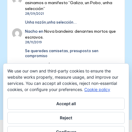
asinamos o manifesto “Galiza, un Pobo, unha
selección”
28/09/2021
Unha nazón,unha selección....
Nacho
en
Nova bandeira: denantes mortos que
escravos.
28/11/2019
Se queredes camisetas, presuposto sen
compromiso
Colectivo NÓS: 5 anos de galeguismo e celtismo
We use our own and third-party cookies to ensure the
| Colectivo Nós
en
V Aniversario do Colectivo
NÓS
website works properly, measure usage, and improve our
16/09/2018
services. You can accept all cookies, reject non-essential
cookies, or configure your preferences.
Cookie policy
[…] mil tempadas máis. E por iso convidámosvos a
pasar unha xornada de celtismo e patria o vindeiro
venres 30…
Accept all
Reject
Copyright 2026 —
Colectivo NÓS
-
Aviso legal
-
Configure