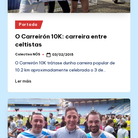
Posted
Portada
in
O Carreirón 10K: carreira entre
celtistas
Colectivo NÓS
03/02/2015
Posted
by
O Carreirón 10K trátase dunha carreira popular de
10.2 km aproximadamente celebrada o 3 de…
Ler máis