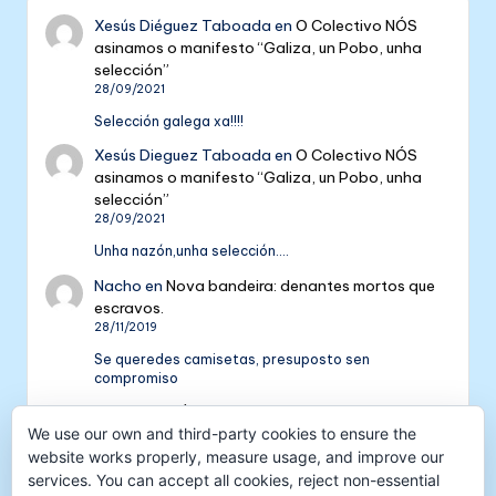
Xesús Diéguez Taboada
en
O Colectivo NÓS
asinamos o manifesto “Galiza, un Pobo, unha
selección”
28/09/2021
Selección galega xa!!!!
Xesús Dieguez Taboada
en
O Colectivo NÓS
asinamos o manifesto “Galiza, un Pobo, unha
selección”
28/09/2021
Unha nazón,unha selección....
Nacho
en
Nova bandeira: denantes mortos que
escravos.
28/11/2019
Se queredes camisetas, presuposto sen
compromiso
Colectivo NÓS: 5 anos de galeguismo e celtismo
We use our own and third-party cookies to ensure the
| Colectivo Nós
en
V Aniversario do Colectivo
NÓS
website works properly, measure usage, and improve our
16/09/2018
services. You can accept all cookies, reject non-essential