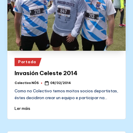
Posted
Portada
in
Invasión Celeste 2014
Colectivo NÓS
08/02/2014
Posted
by
Como no Colectivo temos moitos socios deportistas,
éstes decidiron crear un equipo e participar na…
Ler máis