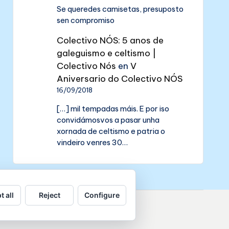
Se queredes camisetas, presuposto
sen compromiso
Colectivo NÓS: 5 anos de
galeguismo e celtismo |
Colectivo Nós
en
V
Aniversario do Colectivo NÓS
16/09/2018
[…] mil tempadas máis. E por iso
convidámosvos a pasar unha
xornada de celtismo e patria o
vindeiro venres 30…
t all
Reject
Configure
de datos