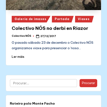
Posted
Galería de imaxes
Portada
Viaxes
in
Colectivo NÓS no derbi en Riazor
Colectivo NÓS
27/12/2017
Posted
by
O pasado sábado 23 de decembro o Colectivo NÓS
organizamos viaxe para presenciar o 'noso…
Ler máis
Buscar
Procurar
Roteiro polo Monte Facho