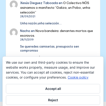
Xesús Dieguez Taboada
en
O Colectivo NÓS
asinamos o manifesto “Galiza, un Pobo, unha
selección”
28/09/2021
Unha nazón,unha selección....
Nacho
en
Nova bandeira: denantes mortos que
escravos.
28/11/2019
Se queredes camisetas, presuposto sen
compromiso
Colectivo NÓS: 5 anos de galeguismo e celtismo
We use our own and third-party cookies to ensure the
| Colectivo Nós
en
V Aniversario do Colectivo
NÓS
website works properly, measure usage, and improve our
16/09/2018
services. You can accept all cookies, reject non-essential
cookies, or configure your preferences.
Cookie policy
[…] mil tempadas máis. E por iso convidámosvos a
pasar unha xornada de celtismo e patria o vindeiro
venres 30…
Accept all
Reject