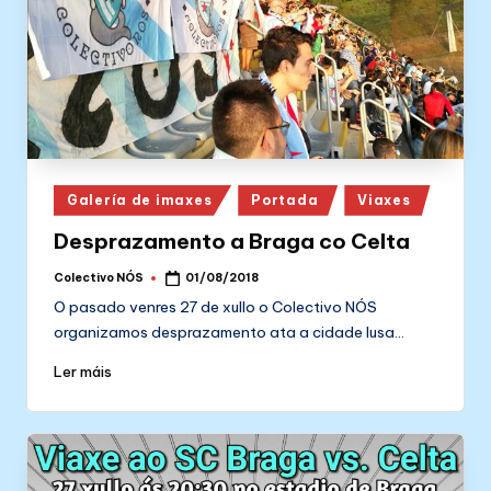
Posted
Galería de imaxes
Portada
Viaxes
in
Desprazamento a Braga co Celta
Colectivo NÓS
01/08/2018
Posted
by
O pasado venres 27 de xullo o Colectivo NÓS
organizamos desprazamento ata a cidade lusa…
Ler máis