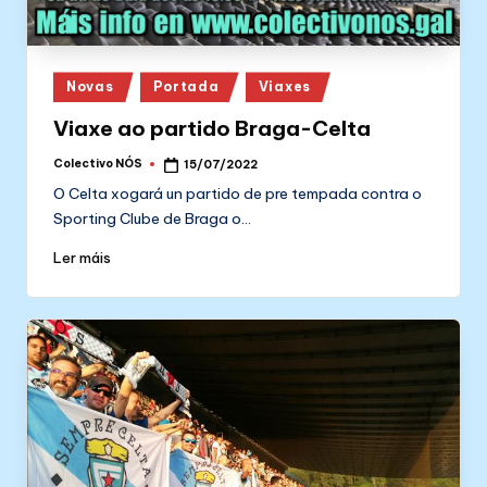
Posted
Novas
Portada
Viaxes
in
Viaxe ao partido Braga-Celta
Colectivo NÓS
15/07/2022
Posted
by
O Celta xogará un partido de pre tempada contra o
Sporting Clube de Braga o…
Ler máis