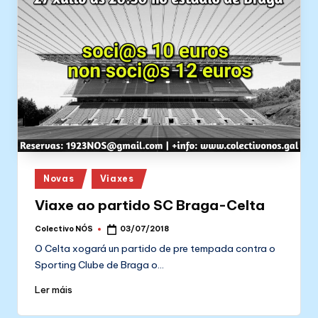
Posted
Novas
Viaxes
in
Viaxe ao partido SC Braga-Celta
Colectivo NÓS
03/07/2018
Posted
by
O Celta xogará un partido de pre tempada contra o
Sporting Clube de Braga o…
Ler máis