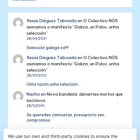
Xesús Diéguez Taboada
en
O Colectivo NÓS
asinamos o manifesto “Galiza, un Pobo, unha
selección”
28/09/2021
Selección galega xa!!!!
Xesús Dieguez Taboada
en
O Colectivo NÓS
asinamos o manifesto “Galiza, un Pobo, unha
selección”
28/09/2021
Unha nazón,unha selección....
Nacho
en
Nova bandeira: denantes mortos que
escravos.
28/11/2019
Se queredes camisetas, presuposto sen
compromiso
Colectivo NÓS: 5 anos de galeguismo e celtismo
| Colectivo Nós
en
V Aniversario do Colectivo
We use our own and third-party cookies to ensure the