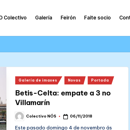
O Colectivo
Galería
Feirón
Faite socio
Con
Posted
Galería de imaxes
Novas
Portada
in
Betis-Celta: empate a 3 no
Villamarín
06/11/2018
Colectivo NÓS
Posted
by
Este pasado domingo 4 de novembro ás