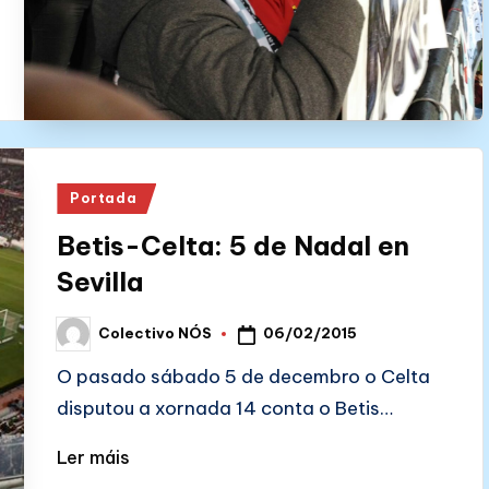
Posted
Portada
in
Betis-Celta: 5 de Nadal en
Sevilla
06/02/2015
Colectivo NÓS
Posted
by
O pasado sábado 5 de decembro o Celta
disputou a xornada 14 conta o Betis…
Ler máis