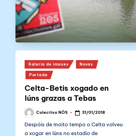
N
Ó
S
Posted
Galería de imaxes
Novas
in
Portada
Celta-Betis xogado en
lúns grazas a Tebas
31/01/2018
Colectivo NÓS
Posted
by
Despóis de moito tempo o Celta volveu
a xogar en lúns no estadio de