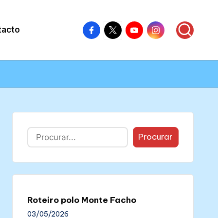
Facebook
X
Youtube
Instagram
tacto
–
–
–
–
Colectivo
Colectivo
Colectivo
Colectivo
Nós
Nós
Nós
Nós
Buscar
Procurar
Roteiro polo Monte Facho
03/05/2026