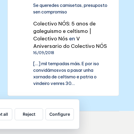
Se queredes camisetas, presuposto
sen compromiso
Colectivo NÓS: 5 anos de
galeguismo e celtismo |
Colectivo Nós
en
V
Aniversario do Colectivo NÓS
16/09/2018
[…] mil tempadas máis. E por iso
convidámosvos a pasar unha
xornada de celtismo e patria o
vindeiro venres 30…
t all
Reject
Configure
de datos