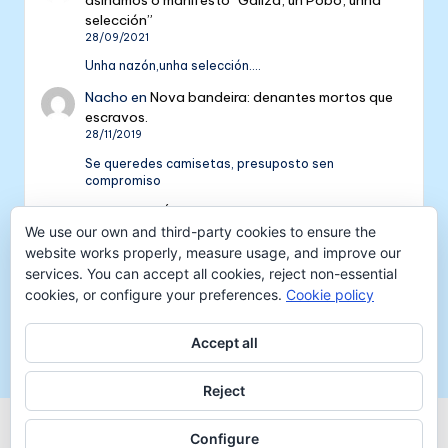
selección”
28/09/2021
Unha nazón,unha selección....
Nacho
en
Nova bandeira: denantes mortos que
escravos.
28/11/2019
Se queredes camisetas, presuposto sen
compromiso
Colectivo NÓS: 5 anos de galeguismo e celtismo
| Colectivo Nós
en
V Aniversario do Colectivo
We use our own and third-party cookies to ensure the
NÓS
website works properly, measure usage, and improve our
16/09/2018
services. You can accept all cookies, reject non-essential
cookies, or configure your preferences.
Cookie policy
[…] mil tempadas máis. E por iso convidámosvos a
pasar unha xornada de celtismo e patria o vindeiro
venres 30…
Accept all
Reject
Copyright 2026 —
Colectivo NÓS
-
Aviso legal
-
Configure