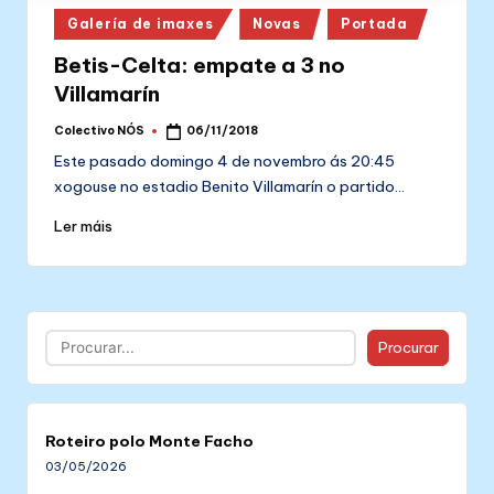
Posted
Galería de imaxes
Novas
Portada
in
Betis-Celta: empate a 3 no
Villamarín
Colectivo NÓS
06/11/2018
Posted
by
Este pasado domingo 4 de novembro ás 20:45
xogouse no estadio Benito Villamarín o partido…
Ler máis
Buscar
Procurar
Roteiro polo Monte Facho
03/05/2026