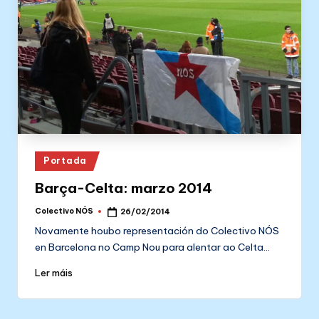
Posted
Portada
in
Barça-Celta: marzo 2014
Colectivo NÓS
26/02/2014
Posted
by
Novamente houbo representación do Colectivo NÓS
en Barcelona no Camp Nou para alentar ao Celta…
Ler máis