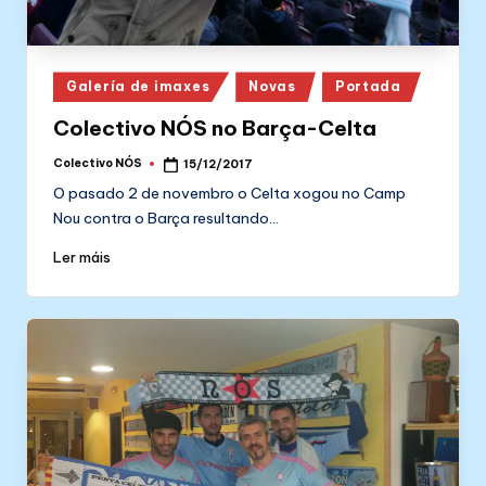
Posted
Galería de imaxes
Novas
Portada
in
Colectivo NÓS no Barça-Celta
Colectivo NÓS
15/12/2017
Posted
by
O pasado 2 de novembro o Celta xogou no Camp
Nou contra o Barça resultando…
Ler máis