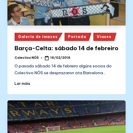
Posted
Galería de imaxes
Portada
Viaxes
in
Barça-Celta: sábado 14 de febreiro
Colectivo NÓS
16/02/2016
Posted
by
O pasado sábado 14 de febreiro algúns socios do
Colectivo NÓS se desprazaron ata Barcelona…
Ler máis