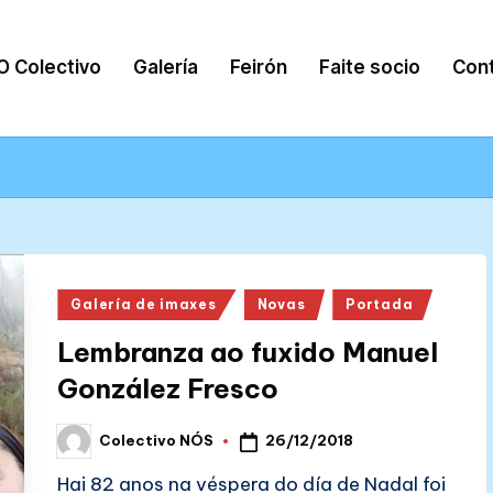
O Colectivo
Galería
Feirón
Faite socio
Con
Posted
Galería de imaxes
Novas
Portada
in
Lembranza ao fuxido Manuel
González Fresco
26/12/2018
Colectivo NÓS
Posted
by
Hai 82 anos na véspera do día de Nadal foi