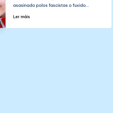
asasinado polos fascistas o fuxido…
Ler máis