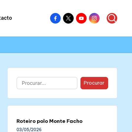
Facebook
X
Youtube
Instagram
tacto
–
–
–
–
Colectivo
Colectivo
Colectivo
Colectivo
Nós
Nós
Nós
Nós
Buscar
Procurar
Roteiro polo Monte Facho
03/05/2026