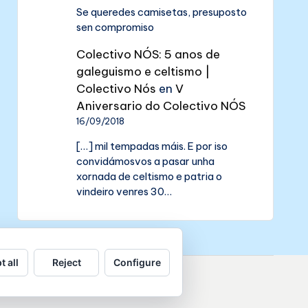
Se queredes camisetas, presuposto
sen compromiso
Colectivo NÓS: 5 anos de
galeguismo e celtismo |
Colectivo Nós
en
V
Aniversario do Colectivo NÓS
16/09/2018
[…] mil tempadas máis. E por iso
convidámosvos a pasar unha
xornada de celtismo e patria o
vindeiro venres 30…
t all
Reject
Configure
de datos