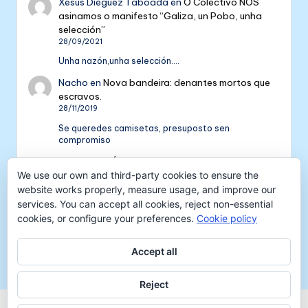
Xesús Dieguez Taboada
en
O Colectivo NÓS
asinamos o manifesto “Galiza, un Pobo, unha
selección”
28/09/2021
Unha nazón,unha selección....
Nacho
en
Nova bandeira: denantes mortos que
escravos.
28/11/2019
Se queredes camisetas, presuposto sen
compromiso
Colectivo NÓS: 5 anos de galeguismo e celtismo
| Colectivo Nós
en
V Aniversario do Colectivo
We use our own and third-party cookies to ensure the
NÓS
website works properly, measure usage, and improve our
16/09/2018
services. You can accept all cookies, reject non-essential
cookies, or configure your preferences.
Cookie policy
[…] mil tempadas máis. E por iso convidámosvos a
pasar unha xornada de celtismo e patria o vindeiro
venres 30…
Accept all
Reject