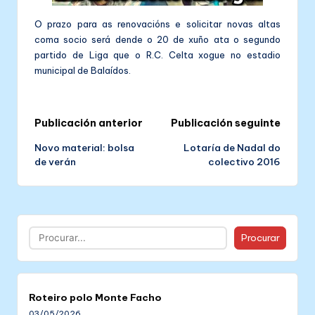
O prazo para as renovacións e solicitar novas altas
coma socio será dende o 20 de xuño ata o segundo
partido de Liga que o R.C. Celta xogue no estadio
municipal de Balaídos.
Post
Publicación anterior
Publicación seguinte
Novo material: bolsa
Lotaría de Nadal do
navigation
de verán
colectivo 2016
Buscar
Procurar
Roteiro polo Monte Facho
03/05/2026