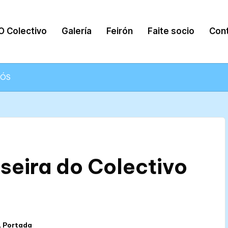
O Colectivo
Galería
Feirón
Faite socio
Con
 NÓS
lseira do Colectivo
,
Portada