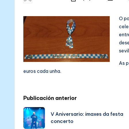
N
Posted
Posted
in
by
Ó
O pa
S
cele
entr
dese
sevi
As p
euros cada unha.
Post
Publicación anterior
navigation
V Aniversario: imaxes da festa
concerto