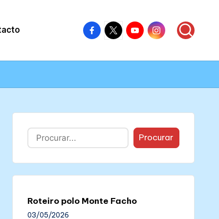
Facebook
X
Youtube
Instagram
tacto
–
–
–
–
Colectivo
Colectivo
Colectivo
Colectivo
Nós
Nós
Nós
Nós
Buscar
Procurar
Roteiro polo Monte Facho
03/05/2026