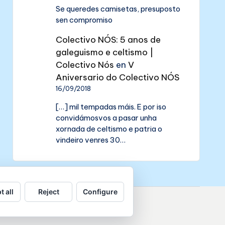
Se queredes camisetas, presuposto
sen compromiso
Colectivo NÓS: 5 anos de
galeguismo e celtismo |
Colectivo Nós
en
V
Aniversario do Colectivo NÓS
16/09/2018
[…] mil tempadas máis. E por iso
convidámosvos a pasar unha
xornada de celtismo e patria o
vindeiro venres 30…
t all
Reject
Configure
de datos