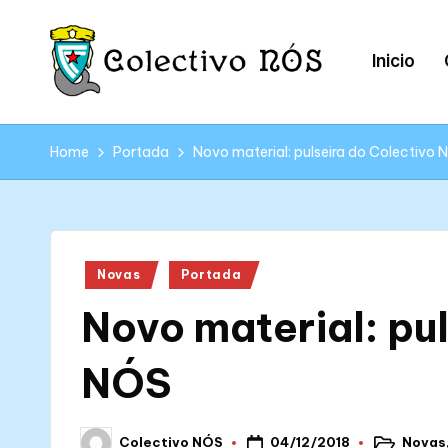
Skip
Inicio
to
content
C
Páxina
web
o
Home
Portada
Novo material: pulseira do Colectivo
oficial
l
do
Colectivo
e
NÓS
Posted
Novas
Portada
c
in
Novo material: pu
ti
v
NÓS
o
04/12/2018
Novas
Colectivo NÓS