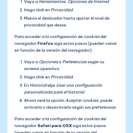
Vaya a
Herramientas
,
Opciones de Internet
Haga click en
Privacidad
.
Mueva el deslizador hasta ajustar el nivel de
privacidad que desee.
Para acceder a la configuración de
cookies
del
navegador
Firefox
siga estos pasos (pueden variar
en función de la versión del navegador):
Vaya a
Opciones
o
Preferencias
según su
sistema operativo.
Haga click en
Privacidad
.
En
Historial
elija
Usar una configuración
personalizada para el historial
.
Ahora verá la opción
Aceptar cookies
, puede
activarla o desactivarla según sus preferencias.
Para acceder a la configuración de
cookies
del
navegador
Safari para OSX
siga estos pasos
(pueden variar en función de la versión del