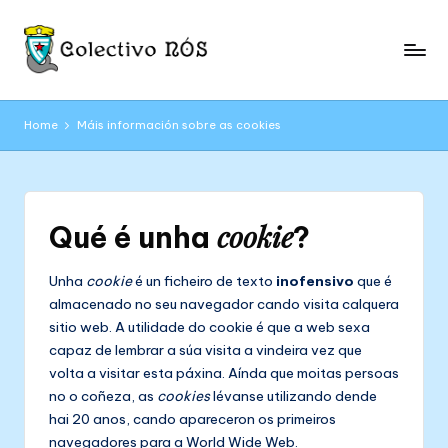
Skip
to
C
content
Páxina
web
o
Home
Máis información sobre as cookies
oficial
l
do
Colectivo
e
NÓS
c
cookie
Qué é unha
?
ti
Unha
cookie
é un ficheiro de texto
inofensivo
que é
v
almacenado no seu navegador cando visita calquera
o
sitio web. A utilidade do cookie é que a web sexa
N
capaz de lembrar a súa visita a vindeira vez que
volta a visitar esta páxina. Aínda que moitas persoas
Ó
no o coñeza, as
cookies
lévanse utilizando dende
S
hai 20 anos, cando apareceron os primeiros
navegadores para a World Wide Web.