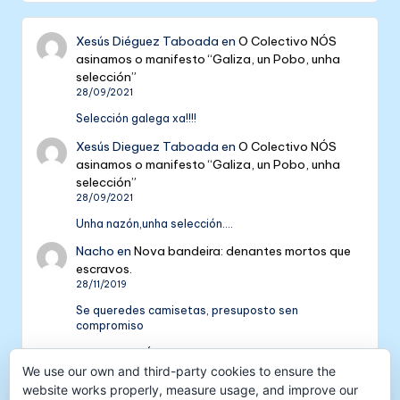
Xesús Diéguez Taboada
en
O Colectivo NÓS
asinamos o manifesto “Galiza, un Pobo, unha
selección”
28/09/2021
Selección galega xa!!!!
Xesús Dieguez Taboada
en
O Colectivo NÓS
asinamos o manifesto “Galiza, un Pobo, unha
selección”
28/09/2021
Unha nazón,unha selección....
Nacho
en
Nova bandeira: denantes mortos que
escravos.
28/11/2019
Se queredes camisetas, presuposto sen
compromiso
Colectivo NÓS: 5 anos de galeguismo e celtismo
| Colectivo Nós
en
V Aniversario do Colectivo
We use our own and third-party cookies to ensure the
NÓS
website works properly, measure usage, and improve our