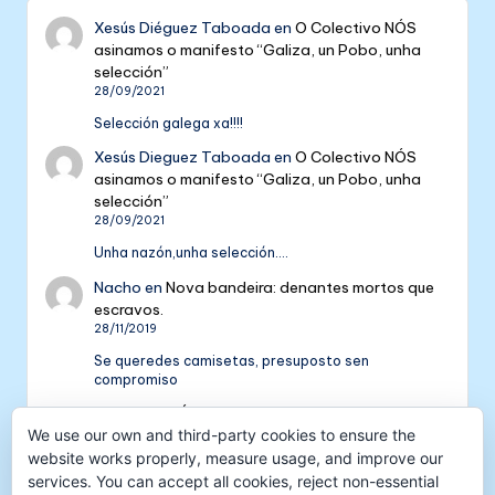
Xesús Diéguez Taboada
en
O Colectivo NÓS
asinamos o manifesto “Galiza, un Pobo, unha
selección”
28/09/2021
Selección galega xa!!!!
Xesús Dieguez Taboada
en
O Colectivo NÓS
asinamos o manifesto “Galiza, un Pobo, unha
selección”
28/09/2021
Unha nazón,unha selección....
Nacho
en
Nova bandeira: denantes mortos que
escravos.
28/11/2019
Se queredes camisetas, presuposto sen
compromiso
Colectivo NÓS: 5 anos de galeguismo e celtismo
We use our own and third-party cookies to ensure the
| Colectivo Nós
en
V Aniversario do Colectivo
NÓS
website works properly, measure usage, and improve our
16/09/2018
services. You can accept all cookies, reject non-essential