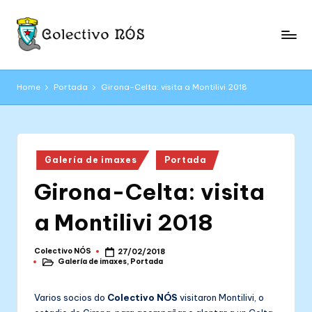
Skip
to
C
content
Páxina
web
o
Home
Portada
Girona-Celta: visita a Montilivi 2018
oficial
l
do
Colectivo
e
NÓS
c
Posted
Galería de imaxes
Portada
in
ti
Girona-Celta: visita
v
a Montilivi 2018
o
N
Colectivo NÓS
27/02/2018
Posted
Galería de imaxes
,
Portada
by
Ó
Posted
in
S
Varios socios do
Colectivo NÓS
visitaron Montilivi, o