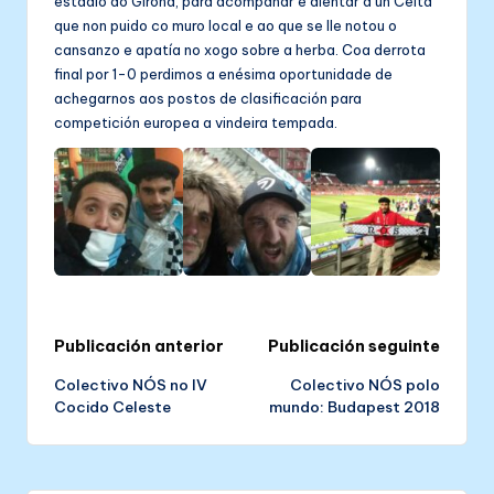
estadio do Girona, para acompañar e alentar a un Celta
que non puido co muro local e ao que se lle notou o
cansanzo e apatía no xogo sobre a herba. Coa derrota
final por 1-0 perdimos a enésima oportunidade de
achegarnos aos postos de clasificación para
competición europea a vindeira tempada.
Post
Publicación anterior
Publicación seguinte
Colectivo NÓS no IV
Colectivo NÓS polo
navigation
Cocido Celeste
mundo: Budapest 2018