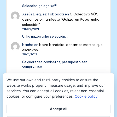
Selección galega xa!!!!
Xesús Dieguez Taboada
en
O Colectivo NÓS
asinamos o manifesto “Galiza, un Pobo, unha
selección”
28/09/2021
Unha nazón,unha selección....
Nacho
en
Nova bandeira: denantes mortos que
escravos.
28/11/2019
Se queredes camisetas, presuposto sen
compromiso
Colectivo NÓS: 5 anos de galeguismo e celtismo
| Colectivo Nós
en
V Aniversario do Colectivo
We use our own and third-party cookies to ensure the
NÓS
website works properly, measure usage, and improve our
16/09/2018
services. You can accept all cookies, reject non-essential
cookies, or configure your preferences.
Cookie policy
[…] mil tempadas máis. E por iso convidámosvos a
pasar unha xornada de celtismo e patria o vindeiro
venres 30…
Accept all