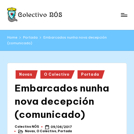
Skip
to
C
content
Páxina
web
o
Home
Portada
Embarcados nunha nova decepción
oficial
(comunicado)
l
do
Colectivo
e
NÓS
c
Posted
ti
Novas
O Colectivo
Portada
in
Embarcados nunha
v
o
nova decepción
N
(comunicado)
Ó
S
Colectivo NÓS
09/06/2017
Posted
Novas
,
O Colectivo
,
Portada
by
Posted