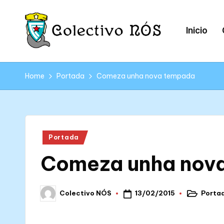
Skip
Inicio
to
content
C
Páxina
web
o
Home
Portada
Comeza unha nova tempada
oficial
l
do
Colectivo
e
NÓS
Posted
Portada
c
in
Comeza unha nov
ti
v
13/02/2015
Porta
Colectivo NÓS
Posted
Posted
o
in
by