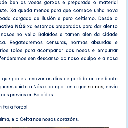
nade ben as vosas gorxas e preparade o material
este. Xa queda menos para que comece unha nova
pada cargada de ilusión e puro celtismo. Desde o
ectivo NÓS
xa estamos preparados para dar alento
 nosos no vello Balaídos e tamén alén da cidade
vica. Regatearemos censuras, normas absurdas e
arios tolos para acompañar aos nosos e empurrar
Defenderemos sen descanso ao noso equipo e a nosa
a que podes renovar os días de partido ou mediante
 queres unirte a Nós e compartes o que
somos
, envía
nas previas en Balaídos.
n fai a forza!
alma, e o Celta nos nosos corazóns.