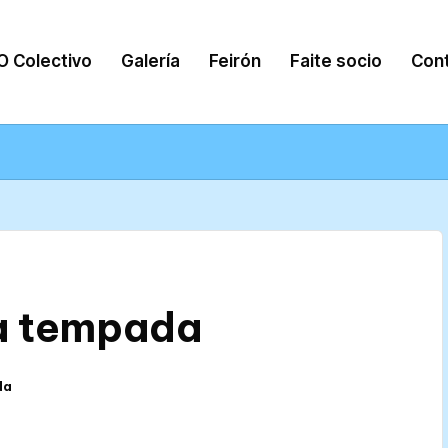
O Colectivo
Galería
Feirón
Faite socio
Con
a tempada
da