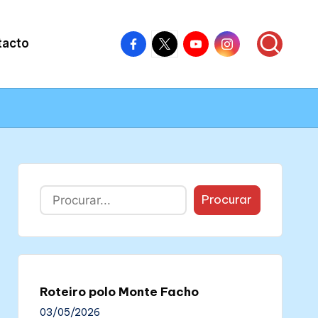
Facebook
X
Youtube
Instagram
tacto
–
–
–
–
Colectivo
Colectivo
Colectivo
Colectivo
Nós
Nós
Nós
Nós
Buscar
Procurar
Roteiro polo Monte Facho
03/05/2026