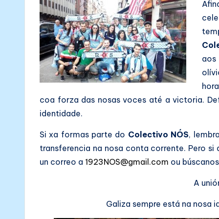
N
Afi
cel
Ó
tem
S
Col
aos
olí
hor
coa forza das nosas voces até a victoria. 
identidade.
Si xa formas parte do
Colectivo NÓS
, lembr
transferencia na nosa conta corrente. Pero si
un correo a
1923NOS@gmail.com
ou búscanos 
A unió
Galiza sempre está na nosa i