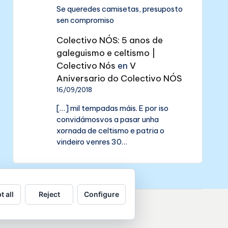
Se queredes camisetas, presuposto
sen compromiso
Colectivo NÓS: 5 anos de
galeguismo e celtismo |
Colectivo Nós
en
V
Aniversario do Colectivo NÓS
16/09/2018
[…] mil tempadas máis. E por iso
convidámosvos a pasar unha
xornada de celtismo e patria o
vindeiro venres 30…
t all
Reject
Configure
de datos