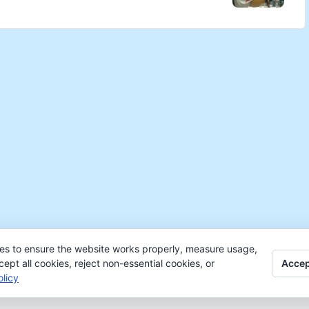
es to ensure the website works properly, measure usage,
Accep
pt all cookies, reject non-essential cookies, or
licy
ght 2026 —
Colectivo NÓS
-
Aviso legal
-
Protección 