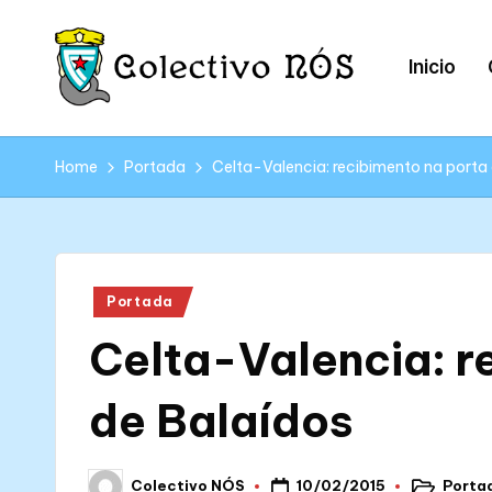
Skip
Inicio
to
content
C
Páxina
web
o
Home
Portada
Celta-Valencia: recibimento na porta
oficial
l
do
Colectivo
e
NÓS
Posted
Portada
c
in
Celta-Valencia: r
ti
v
de Balaídos
o
10/02/2015
Porta
Colectivo NÓS