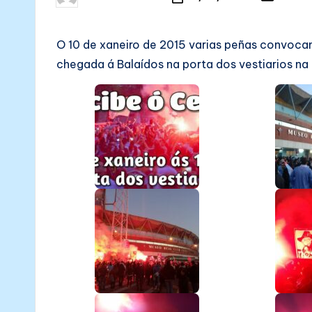
N
Posted
Posted
in
by
Ó
O 10 de xaneiro de 2015 varias peñas convoca
S
chegada á Balaídos na porta dos vestiarios na 