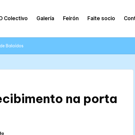
O Colectivo
Galería
Feirón
Faite socio
Con
 de Balaídos
ecibimento na porta
da