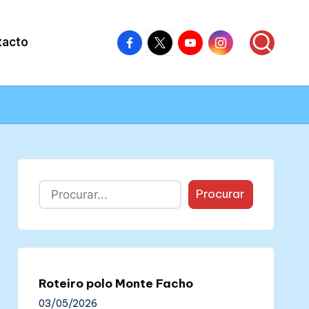
Facebook
X
Youtube
Instagram
tacto
–
–
–
–
Colectivo
Colectivo
Colectivo
Colectivo
Nós
Nós
Nós
Nós
Buscar
Procurar
Roteiro polo Monte Facho
03/05/2026