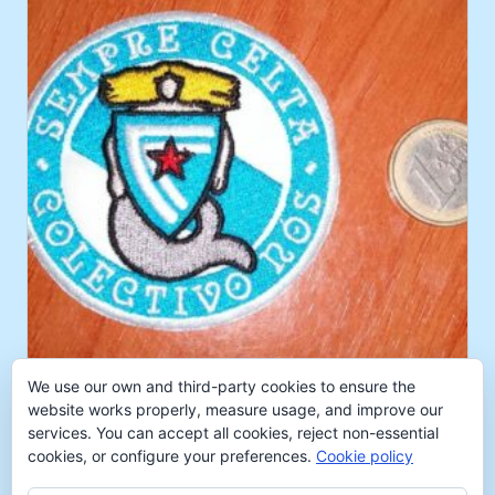
pódense
elixir
na
páxina
de
produto
We use our own and third-party cookies to ensure the
Este
website works properly, measure usage, and improve our
Parches
produto
services. You can accept all cookies, reject non-essential
ten
Rango
4,00
€
-
5,00
€
cookies, or configure your preferences.
Cookie policy
de
múltiples
prezos: